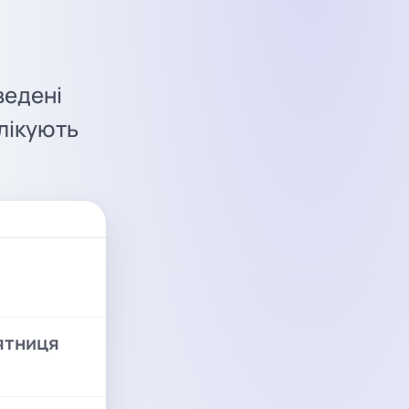
аведені
блікують
ятниця