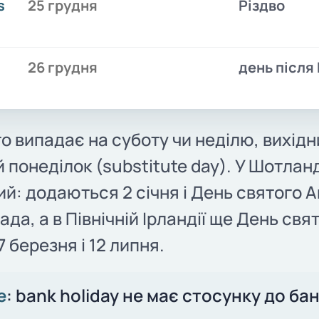
s
25 грудня
Різдво
26 грудня
день після
о випадає на суботу чи неділю, вихід
 понеділок (substitute day). У Шотланд
ий: додаються 2 січня і День святого А
ада, а в Північній Ірландії ще День свя
 березня і 12 липня.
е
: bank holiday не має стосунку до бан