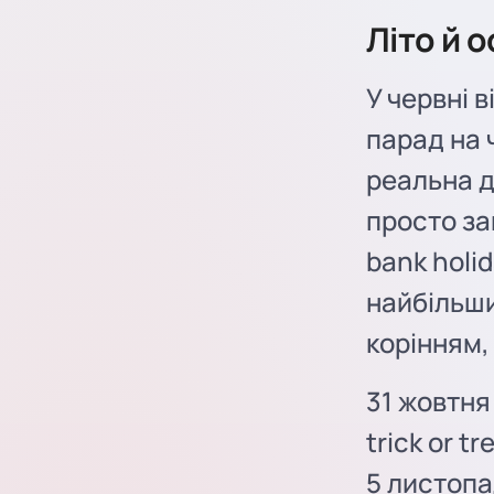
Літо й о
У червні 
парад на 
реальна д
просто за
bank holid
найбільши
корінням,
31 жовтня
trick or t
5 листопа