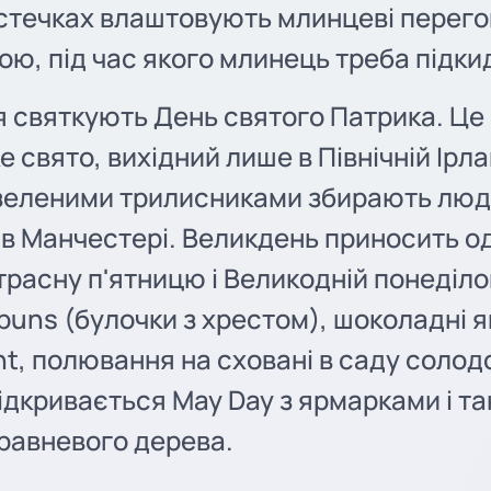
стечках влаштовують млинцеві перегони
ою, під час якого млинець треба підки
я святкують День святого Патрика. Це
 свято, вихідний лише в Північній Ірла
зеленими трилисниками збирають люде
і в Манчестері. Великдень приносить о
Страсну п'ятницю і Великодній понеділок
 buns (булочки з хрестом), шоколадні 
nt, полювання на сховані в саду солод
ідкривається May Day з ярмарками і т
равневого дерева.