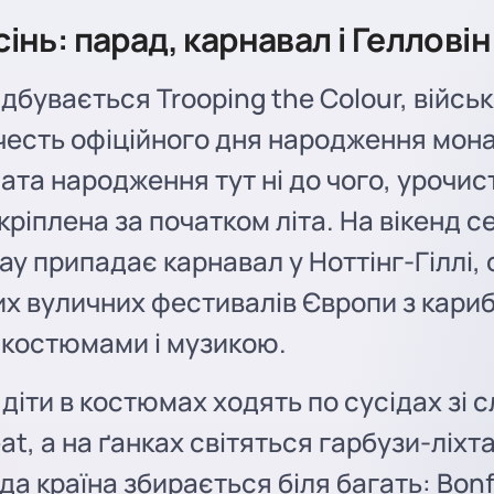
сінь: парад, карнавал і Гелловін
відбувається Trooping the Colour, війсь
честь офіційного дня народження мон
ата народження тут ні до чого, урочис
кріплена за початком літа. На вікенд 
ay припадає карнавал у Ноттінг-Гіллі, 
х вуличних фестивалів Європи з кари
 костюмами і музикою.
 діти в костюмах ходять по сусідах зі 
reat, а на ґанках світяться гарбузи-ліхта
да країна збирається біля багать: Bonf