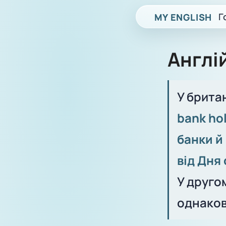
Г
MY ENGLISH
Англій
У брита
bank ho
банки й 
від Дня
У друго
однаков