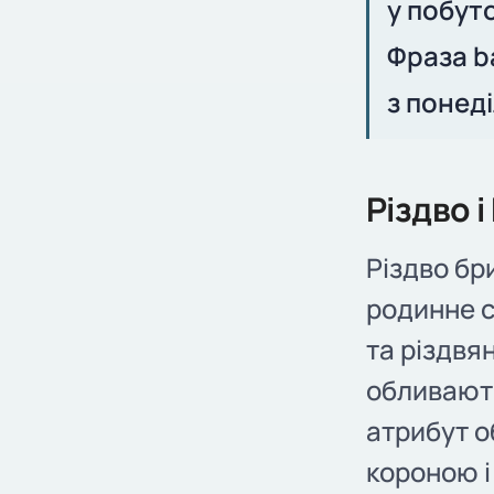
у побут
Фраза b
з понед
Різдво і
Різдво бр
родинне с
та різдвя
обливають
атрибут о
короною і