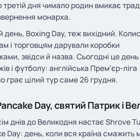
 о третій дня чимало родин вмикає тра
звернення монарха.
 день, Boxing Day, теж вихідний. Колис
ам і торговцям дарували коробки
ками, звідси й назва. Сьогодні це день
ів і футболу: англійська Прем'єр-ліга
о грає цілий тур саме 26 грудня.
Pancake Day, святий Патрик і В
сім днів до Великодня настає Shrove Tu
e Day: день, коли вся країна смажить м