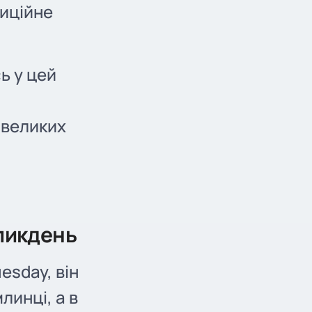
диційне
ь у цей
 великих
еликдень
esday, він
линці, а в