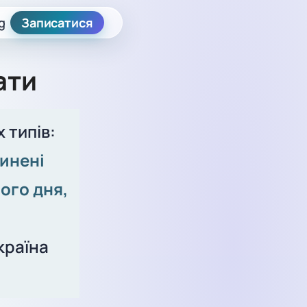
g
Записатися
ати
 типів:
чинені
ного дня,
.
країна