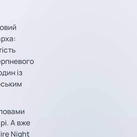
ковий
арха:
тість
серпневого
один із
бським
словами
рі. А вже
ire Night