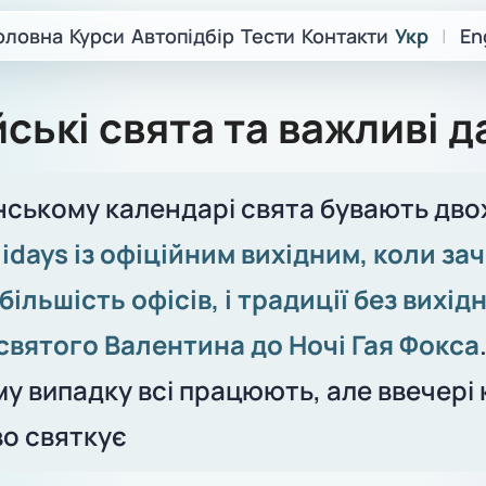
оловна
Курси
Автопідбір
Тести
Контакти
Укр
|
En
ські свята та важливі д
нському календарі свята бувають двох
lidays із офіційним вихідним, коли за
більшість офісів, і традиції без вихід
 святого Валентина до Ночі Гая Фокса
му випадку всі працюють, але ввечері 
о святкує