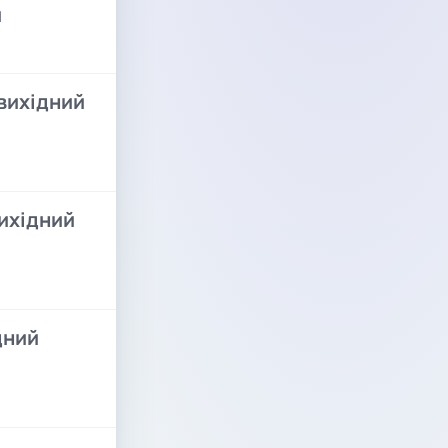
й
вихідний
ихідний
дний