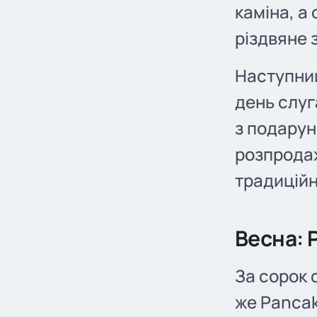
каміна, а
різдвяне 
Наступний
день слуг
з подарун
розпродаж
традиційн
Весна: 
За сорок 
же Pancak