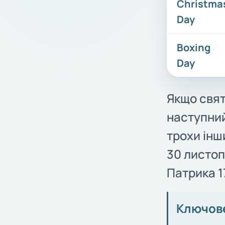
Christma
Day
Boxing
Day
Якщо свят
наступний
трохи інш
30 листоп
Патрика 17
Ключов