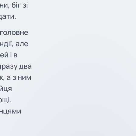
, біг зі
дати.
 головне
ндії, але
й і в
дразу два
, а з ним
яйця
ощі.
анцями