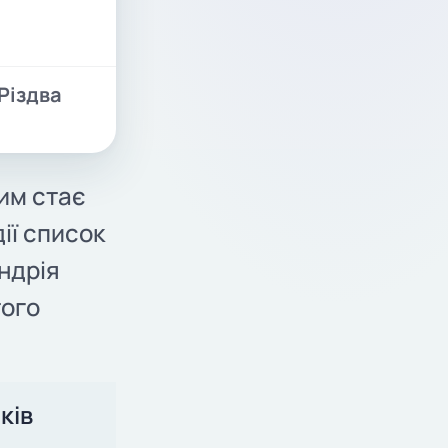
 Різдва
ним стає
ії список
ндрія
того
ків