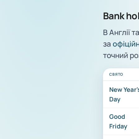
Bank hol
В Англії т
за
офіцій
точний ро
СВЯТО
New Year'
Day
Good
Friday