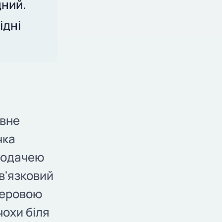
дний.
ідні
овне
чка
 подачею
в'язковий
аперовою
чохи біля