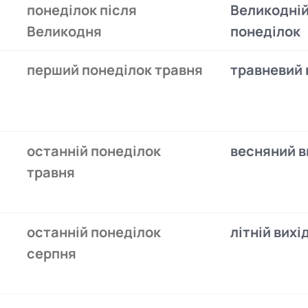
понеділок після
Великодні
Великодня
понеділок
перший понеділок травня
травневий 
останній понеділок
весняний в
травня
останній понеділок
літній вихі
серпня