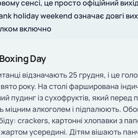
овому сенсі, це просто офіційний вихі
ank holiday weekend означає довгі вих
ілком включно
 Boxing Day
итанці відзначають 25 грудня, і це гол
вято року. На столі фарширована інди
ний пудинг із сухофруктів, який перед
 міцним алкоголем і підпалюють. Обо
біду: crackers, картонні хлопавки з п
 жартом усередині. Дітям вішають пан