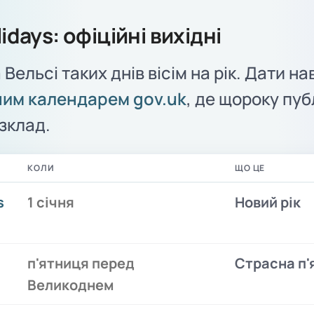
idays: офіційні вихідні
а Вельсі таких днів вісім на рік. Дати н
ним календарем gov.uk
, де щороку пу
зклад.
КОЛИ
ЩО ЦЕ
s
1 січня
Новий рік
п'ятниця перед
Страсна п'
Великоднем