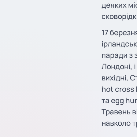
деяких мі
сковорідк
17 березн
ірландське
паради з 
Лондоні, 
вихідні, 
hot cross
та egg hu
Травень в
навколо т