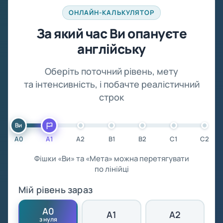
ОНЛАЙН-КАЛЬКУЛЯТОР
За який час Ви опануєте
англійську
Оберіть поточний рівень, мету
та інтенсивність, і побачте реалістичний
строк
Ви
A0
A1
A2
B1
B2
C1
C2
Фішки «Ви» та «Мета» можна перетягувати
по лінійці
Мій рівень зараз
A0
A1
A2
з нуля