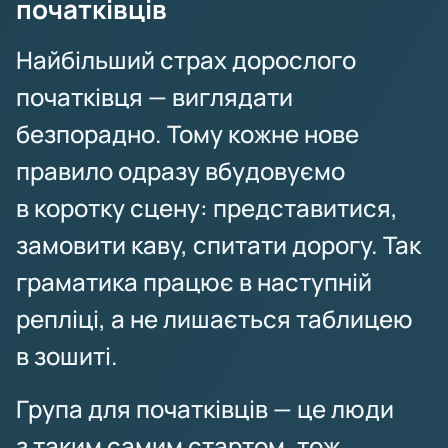
початківців
Найбільший страх дорослого
початківця — виглядати
безпорадно. Тому кожне нове
правило одразу вбудовуємо
в коротку сцену: представитися,
замовити каву, спитати дорогу. Так
граматика працює в наступній
репліці, а не лишається таблицею
в зошиті.
Група для початківців — це люди
з таким самим стартом, тож