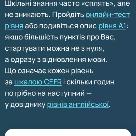
Шкільні знання часто «сплять», але
не зникають. Пройдіть
онлайн-тест
рівня
або подивіться опис
рівня A1
:
якщо більшість пунктів про Вас,
стартувати можна не з нуля,
а одразу з відновлення мови.
Що означає кожен рівень
за
шкалою CEFR
і скільки годин
потрібно на наступний —
у довіднику
рівнів англійської
.