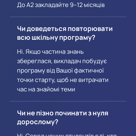
До A2 закладайте 9–12 місяців
Чи доведеться повторювати
всю шкільну програму?
Ні. Якщо частина знань
збереглася, викладач побудує
програму від Вашої фактичної
точки старту, щоб не витрачати
час на знайомі теми
Чи не пізно починати з нуля
дорослому?
Ні. Серед наших студентів є ті, хто