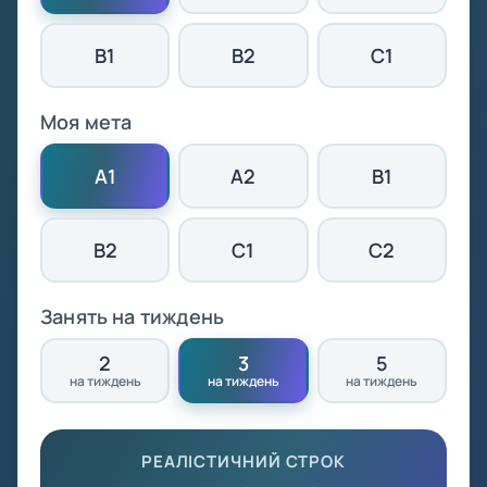
B1
B2
C1
Моя мета
A1
A2
B1
B2
C1
C2
Занять на тиждень
2
3
5
на тиждень
на тиждень
на тиждень
РЕАЛІСТИЧНИЙ СТРОК