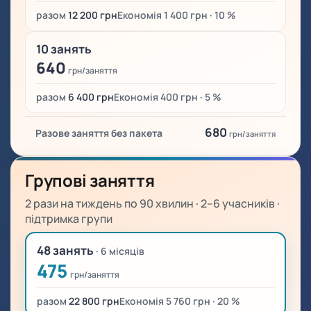
разом
12 200 грн
Економія 1 400 грн · 10 %
10 занять
640
грн/заняття
разом
6 400 грн
Економія 400 грн · 5 %
680
Разове заняття без пакета
грн/заняття
Групові заняття
2 рази на тиждень по 90 хвилин · 2–6 учасників ·
підтримка групи
48 занять
· 6 місяців
475
грн/заняття
разом
22 800 грн
Економія 5 760 грн · 20 %