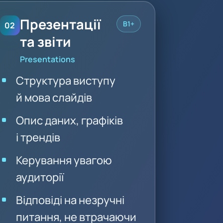
Презентації
B1+
02
та звіти
Presentations
Структура виступу
й мова слайдів
Опис даних, графіків
і трендів
Керування увагою
аудиторії
Відповіді на незручні
питання, не втрачаючи