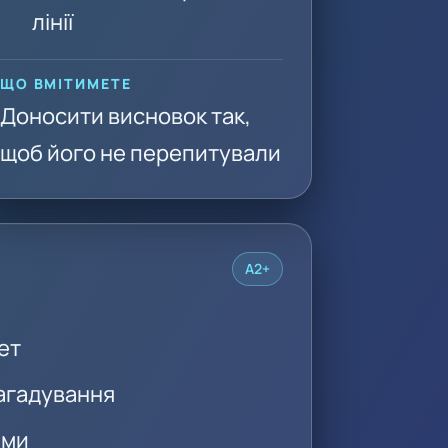
лінії
ЩО ВМІТИМЕТЕ
Доносити висновок так,
щоб його не перепитували
A2+
ет
нагадування
ами