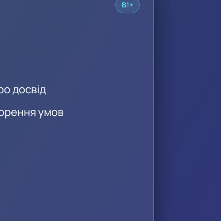
B1+
ро досвід
орення умов