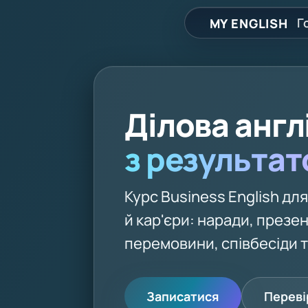
Г
MY ENGLISH
Ділова англ
з результа
Курс Business English дл
й кар'єри: наради, презен
перемовини, співбесіди т
Записатися
Переві