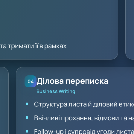
а тримати її в рамках
Ділова переписка
04
Business Writing
Структура листа й діловий етик
Ввічливі прохання, відмови та 
Follow-up і супровід угоди лист