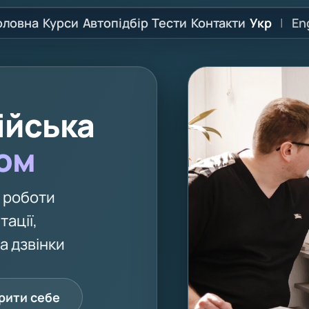
оловна
Курси
Автопідбір
Тести
Контакти
Укр
|
En
ійська
том
я роботи
тації,
а дзвінки
рити себе