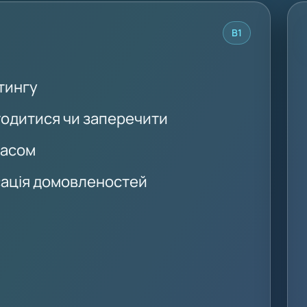
B1
ітингу
годитися чи заперечити
часом
ксація домовленостей