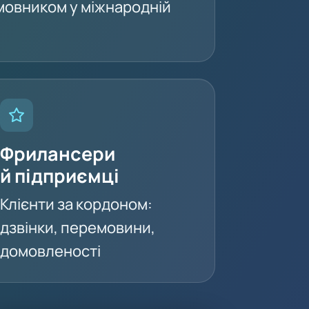
замовником у міжнародній
Фрилансери
й підприємці
Клієнти за кордоном:
дзвінки, перемовини,
домовленості