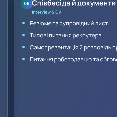
Співбесіда й документи
06
Interview & CV
Резюме та супровідний лист
Типові питання рекрутера
Самопрезентація й розповідь п
Питання роботодавцю та обгов