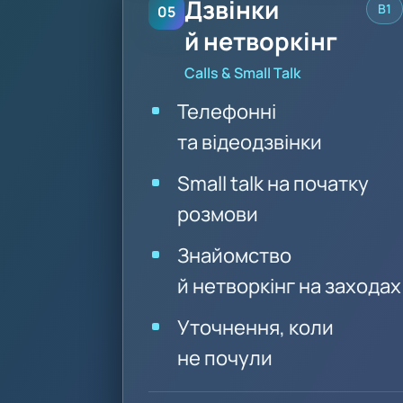
Дзвінки
B1
05
й нетворкінг
Calls & Small Talk
Телефонні
та відеодзвінки
Small talk на початку
розмови
Знайомство
й нетворкінг на заходах
Уточнення, коли
не почули