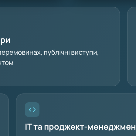
ери
а перемовинах, публічні виступи,
ентом
IT та проджект-менеджмен