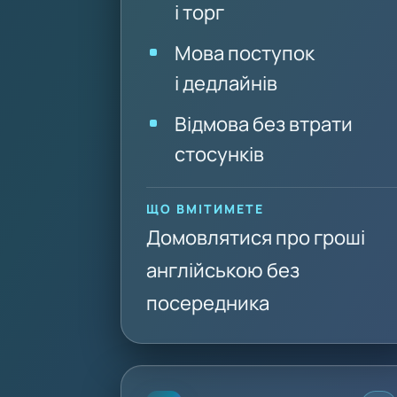
і торг
Мова поступок
і дедлайнів
Відмова без втрати
стосунків
ЩО ВМІТИМЕТЕ
Домовлятися про гроші
англійською без
посередника