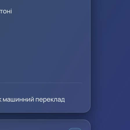
тоні
 як машинний переклад