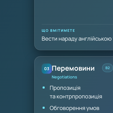
ЩО ВМІТИМЕТЕ
Вести нараду англійською т
Перемовини
B2
03
Negotiations
Пропозиція
та контрпропозиція
Обговорення умов