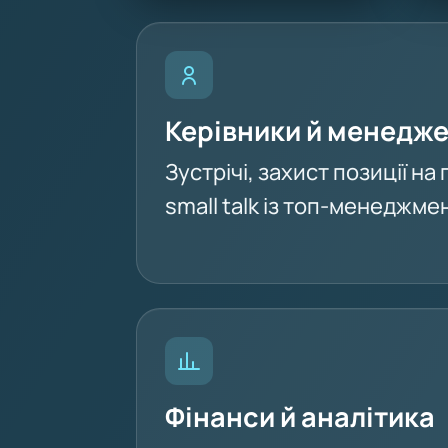
Керівники й менедж
Зустрічі, захист позиції н
small talk із топ-менеджм
Фінанси й аналітика