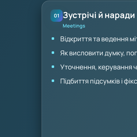
Зустрічі й наради
01
Meetings
Відкриття та ведення м
Як висловити думку, по
Уточнення, керування 
Підбиття підсумків і фі