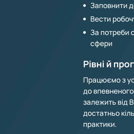
Заповнити д
Вести робочу
За потреби 
сфери
Рівні й про
Працюємо з усі
до впевненого
залежить від 
достатньо кіль
практики.