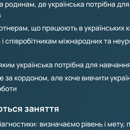
 родинам, де українська потрібна для
в
артнерам, що працюють в українських 
і співробітникам міжнародних та неу
яким українська потрібна для навчанн
е за кордоном, але хоче вивчити украї
оботи
ються заняття
агностики: визначаємо рівень і мету, 