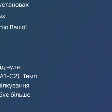
 установах
ах
гію Вашої
ід нуля
A1–C2). Темп
пілкування
ебує більше