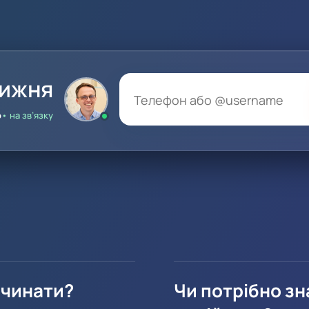
тижня
о
• на зв’язку
очинати?
Чи потрібно зн