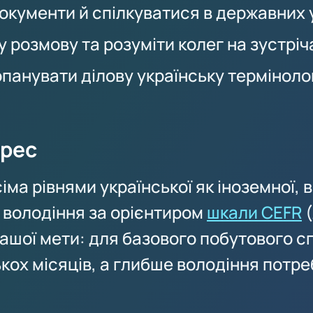
окументи й спілкуватися в державних
 розмову та розуміти колег на зустріч
опанувати ділову українську терміноло
грес
ма рівнями української як іноземної, в
 володіння за орієнтиром
шкали CEFR
(
Вашої мети: для базового побутового с
кох місяців, а глибше володіння потр