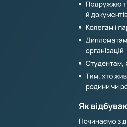
Подружжю та
й документі
Колегам і п
Дипломатам 
організацій
Студентам, 
Тим, хто жив
родини чи р
Як відбува
Починаємо з ді