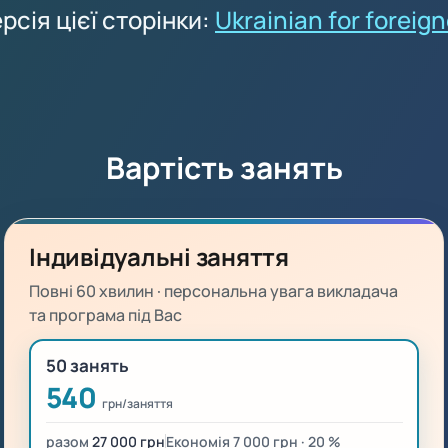
сія цієї сторінки:
Ukrainian for foreig
Вартість занять
Індивідуальні заняття
Повні 60 хвилин · персональна увага викладача
та програма під Вас
50 занять
540
грн/заняття
разом
27 000 грн
Економія 7 000 грн · 20 %