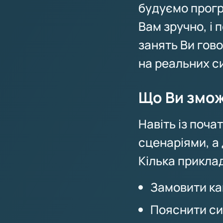
будуємо прогр
Вам зручно, і
занять Ви гов
на реальних си
Що Ви змо
Навіть із поча
сценаріями, а
Кілька приклад
Замовити кав
Пояснити си