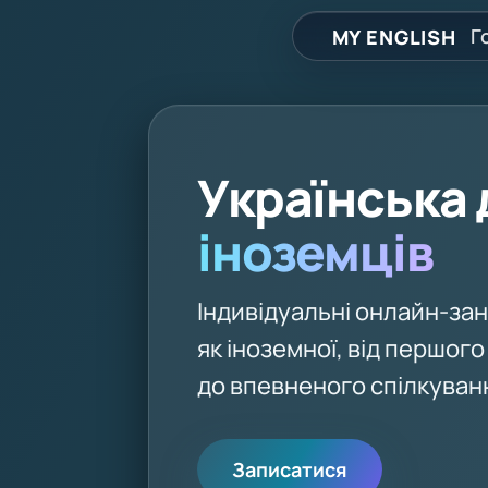
Г
MY ENGLISH
Українська 
іноземців
Індивідуальні онлайн-зан
як іноземної, від першого
до впевненого спілкуван
Записатися