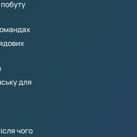
 побуту
командах
рядових
я
нську для
після чого