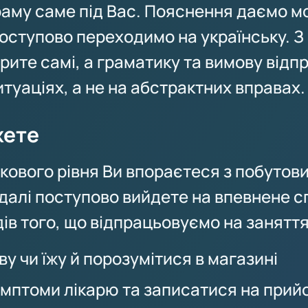
аму саме під Вас. Пояснення даємо м
 поступово переходимо на українську. 
орите самі, а граматику та вимову від
туаціях, а не на абстрактних вправах.
жете
ткового рівня Ви впораєтеся з побутов
 далі поступово вийдете на впевнене с
ів того, що відпрацьовуємо на заняття
у чи їжу й порозумітися в магазині
мптоми лікарю та записатися на прий