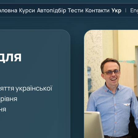
оловна
Курси
Автопідбір
Тести
Контакти
Укр
|
En
для
яття української
 рівня
ня