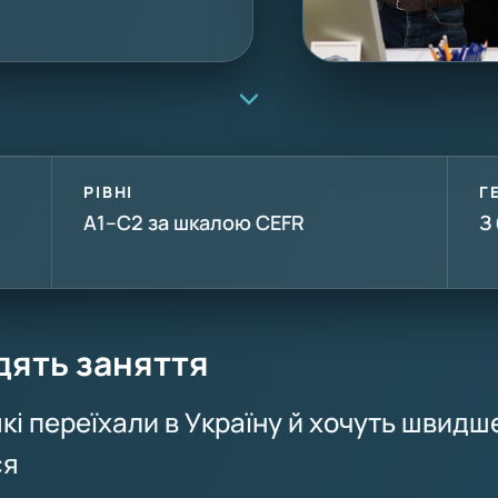
РІВНІ
Г
A1–C2 за шкалою CEFR
З
дять заняття
кі переїхали в Україну й хочуть швидш
ся