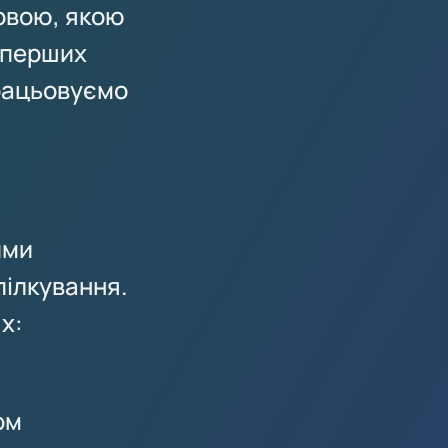
овою, якою
З перших
працьовуємо
ими
пілкування.
х:
ом