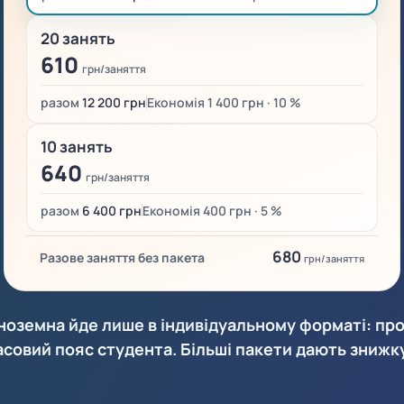
20 занять
610
грн/заняття
разом
12 200 грн
Економія 1 400 грн · 10 %
10 занять
640
грн/заняття
разом
6 400 грн
Економія 400 грн · 5 %
680
Разове заняття без пакета
грн/заняття
іноземна йде лише в індивідуальному форматі: про
часовий пояс студента. Більші пакети дають знижк