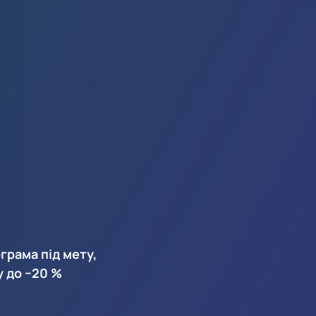
грама під мету,
у до −20 %