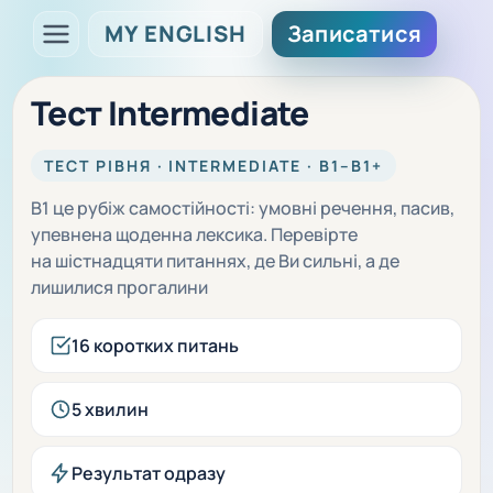
MY ENGLISH
Записатися
Тест Intermediate
ТЕСТ РІВНЯ · INTERMEDIATE · B1–B1+
B1 це рубіж самостійності: умовні речення, пасив,
упевнена щоденна лексика. Перевірте
на шістнадцяти питаннях, де Ви сильні, а де
лишилися прогалини
16 коротких питань
5 хвилин
Результат одразу