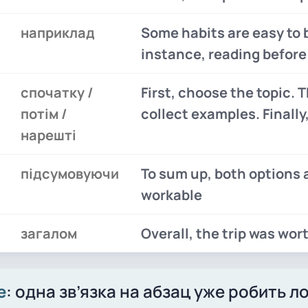
наприклад
Some habits are easy to b
instance, reading before
спочатку /
First, choose the topic. 
потім /
collect examples. Finally,
нарешті
підсумовуючи
To sum up, both options 
workable
загалом
Overall, the trip was wort
е
: одна зв’язка на абзац уже робить ло