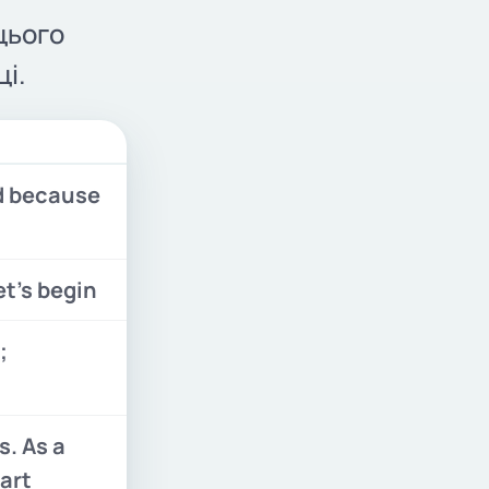
цього
і.
d because
et’s begin
;
s. As a
part