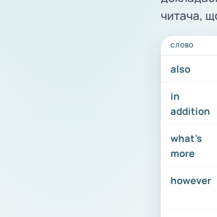
читача, щ
СЛОВО
also
in
addition
what’s
more
however