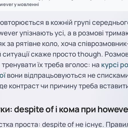
wever у мовленні
овторюється в кожній групі середнього
owever упізнають усі, а в розмові трим
 як за рятівне коло, хоча співрозмовник
ій ситуації скаже просто though. Розмов
і тренувати їх треба вголос: на
курсі р
ої
вони відпрацьовуються не списками,
 де контраст чи причину треба вставити
ки: despite of і кома при howeve
тка проста: despite of не існує. Прави