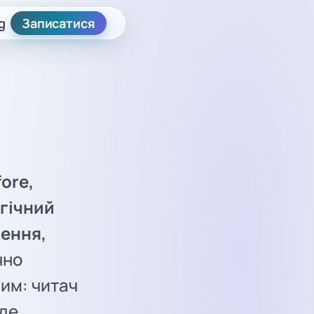
g
Записатися
ore,
огічний
лення,
чно
лим: читач
 де