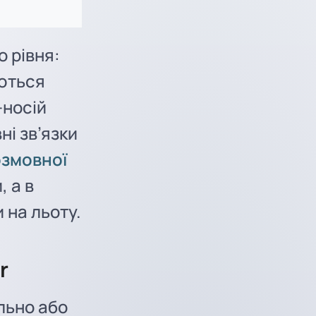
 рівня:
аються
-носій
ні зв’язки
озмовної
 а в
 на льоту.
r
льно або