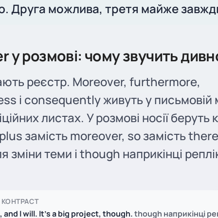
. Друга можлива, третя майже завжд
r у розмові: чому звучить дивн
ають реєстр. Moreover, furthermore,
ess і consequently живуть у письмовій м
іційних листах. У розмові носії беруть 
plus замість moreover, so замість there
я зміни теми і though наприкінці реплі
 КОНТРАСТ
p, and I will. It’s a big project, though.
though наприкінці ре