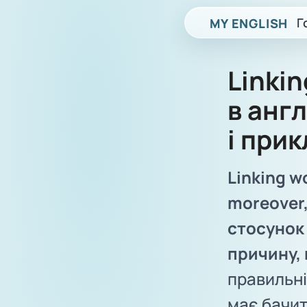
Г
MY ENGLISH
Linkin
в анг
і при
Linking w
moreover,
стосунок
причину, 
правильні
має бачит