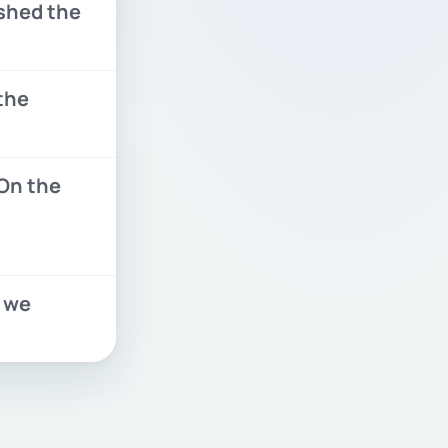
ished the
the
On the
, we