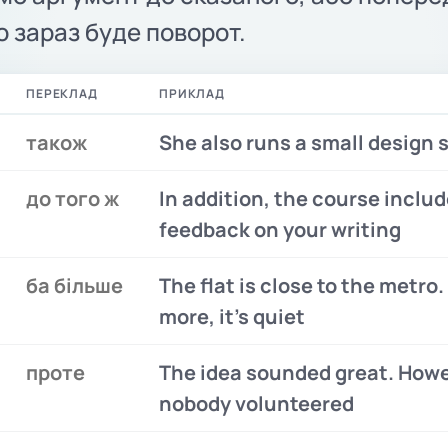
о зараз буде поворот.
ПЕРЕКЛАД
ПРИКЛАД
також
She also runs a small design 
до того ж
In addition, the course inclu
feedback on your writing
ба більше
The flat is close to the metro
more, it’s quiet
проте
The idea sounded great. Howe
nobody volunteered