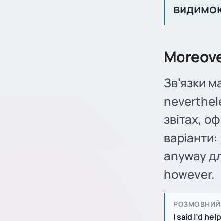
видимою
Moreove
Зв’язки м
neverthel
звітах, оф
варіанти: 
anyway дл
however.
РОЗМОВНИЙ
I said I’d hel