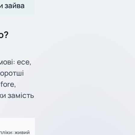
и зайва
о?
ові: есе,
коротші
fore,
ки замість
пліки: живий