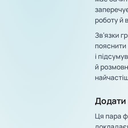
заперечує
роботу й 
Зв’язки г
пояснити 
і підсуму
й розмовн
найчастіш
Додати 
Ця пара ф
докладає