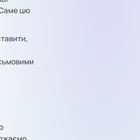
 Саме цю
ставити,
исьмовими
о
еджаємо