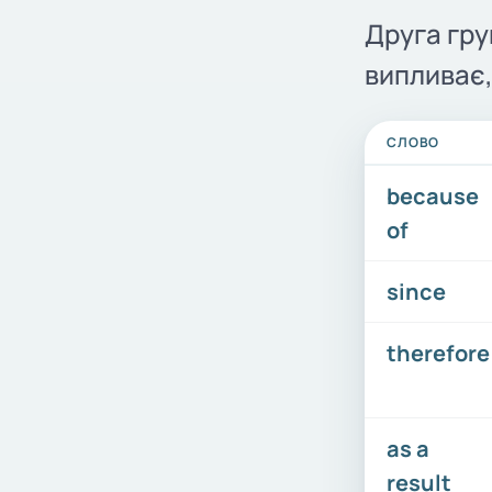
Друга гру
випливає,
СЛОВО
because
of
since
therefore
as a
result