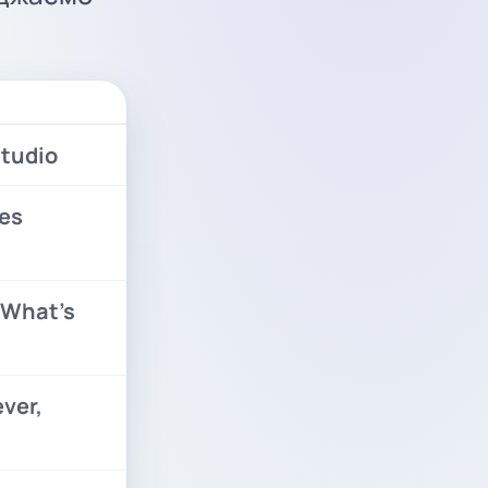
studio
des
. What’s
ver,