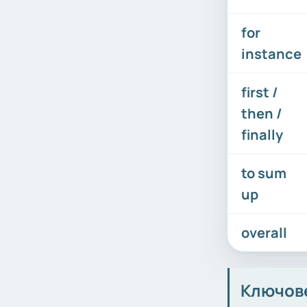
for
instance
first /
then /
finally
to sum
up
overall
Ключов