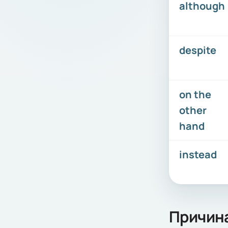
although
despite
on the
other
hand
instead
Причина