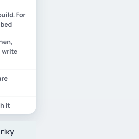
uild. For
 bed
Then,
 write
are
h it
гіку