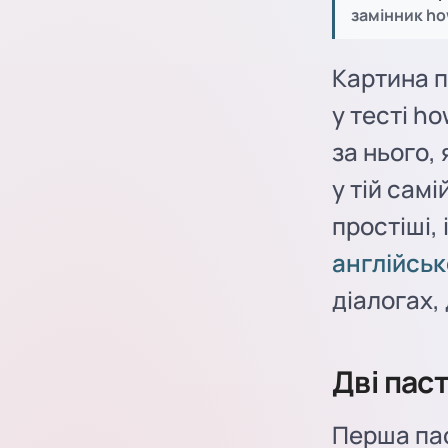
замінник ho
Картина п
у тесті h
за нього,
у тій сам
простіші, 
англійськ
діалогах,
Дві паст
Перша пас