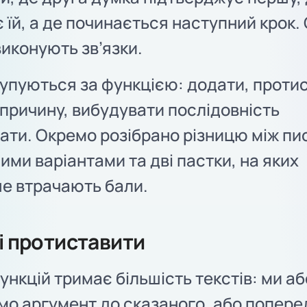
 їй, а де починається наступний крок.
виконують зв’язки.
рупуються за функцією: додати, проти
причину, вибудувати послідовність
вати. Окремо розібрано різницю між п
ими варіантами та дві пастки, на яких
е втрачають бали.
і протиставити
ункцій тримає більшість текстів: ми аб
мо аргумент до сказаного, або попер