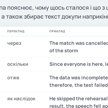
па пояснює, чому щось сталося і що з 
 а також збирає текст докупи наприкінц
ПЕРЕКЛАД
ПРИКЛАД
через
The match was cancelle
of the storm
оскільки
Since everyone is here, l
отже
The data was incomplete
therefore, the test failed
як наслідок
He skipped the rehearsal
result, the speech fell a