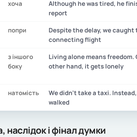
хоча
Although he was tired, he fin
report
попри
Despite the delay, we caught 
connecting flight
з іншого
Living alone means freedom. 
боку
other hand, it gets lonely
натомість
We didn’t take a taxi. Instead
walked
, наслідок і фінал думки