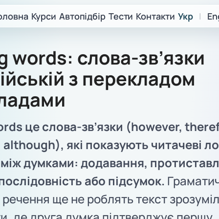
оловна
Курси
Автопідбір
Тести
Контакти
Укр
|
En
g words: слова-зв’язки
лійській з перекладом
кладами
ords це слова-зв’язки (however, theref
 although), які показують читачеві л
 між думками: додавання, протистав
послідовність або підсумок.
Грамати
 речення ще не роблять текст зрозумі
и, де друга думка підтверджує першу,