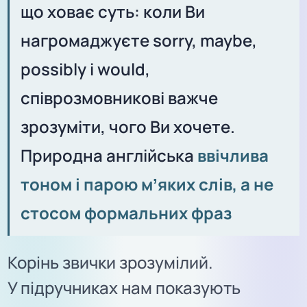
що ховає суть: коли Ви
нагромаджуєте sorry, maybe,
possibly і would,
співрозмовникові важче
зрозуміти, чого Ви хочете.
Природна англійська
ввічлива
тоном і парою мʼяких слів, а не
стосом формальних фраз
Корінь звички зрозумілий.
У підручниках нам показують