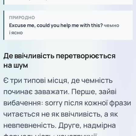
ПРИРОДНО
Excuse me, could you help me with this?
чемно
і ясно
Де ввічливість перетворюється
на шум
Є три типові місця, де чемність
починає заважати. Перше, зайві
вибачення: sorry після кожної фрази
читається не як ввічливість, а як
невпевненість. Друге, надмірна