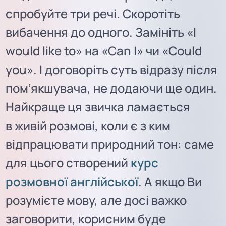
спробуйте три речі. Скоротіть
вибачення до одного. Замініть «I
would like to» на «Can I» чи «Could
you». І договоріть суть відразу після
помʼякшувача, не додаючи ще один.
Найкраще ця звичка ламається
в живій розмові, коли є з ким
відпрацювати природний тон: саме
для цього створений
курс
розмовної англійської
. А якщо Ви
розумієте мову, але досі важко
заговорити, корисним буде