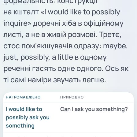
формальність: конструкції
на кшталт «I would like to possibly
inquire» доречні хіба в офіційному
листі, а не в живій розмові. Третє,
стос помʼякшувачів одразу: maybe,
just, possibly, a little в одному
реченні гасять одне одного. Ось як
ті самі наміри звучать легше.
НАГРОМАДЖЕНО
ПРИРОДНО
I would like to
Can I ask you something?
possibly ask you
something