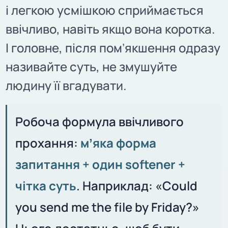
і легкою усмішкою сприймається
ввічливо, навіть якщо вона коротка.
І головне, після помʼякшення одразу
називайте суть, не змушуйте
людину її вгадувати.
Робоча формула ввічливого
прохання:
мʼяка форма
запитання + один softener +
чітка суть
. Наприклад: «Could
you send me the file by Friday?»