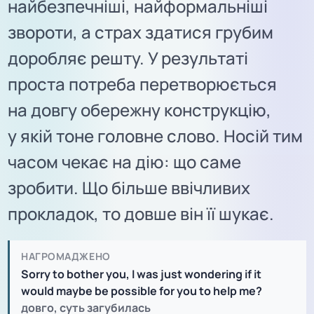
найбезпечніші, найформальніші
звороти, а страх здатися грубим
доробляє решту. У результаті
проста потреба перетворюється
на довгу обережну конструкцію,
у якій тоне головне слово. Носій тим
часом чекає на дію: що саме
зробити. Що більше ввічливих
прокладок, то довше він її шукає.
НАГРОМАДЖЕНО
Sorry to bother you, I was just wondering if it
would maybe be possible for you to help me?
довго, суть загубилась