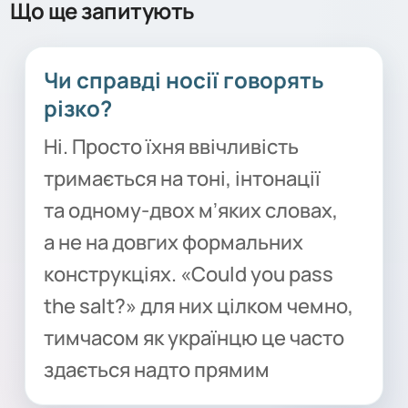
Що ще запитують
Чи справді носії говорять
різко?
Ні. Просто їхня ввічливість
тримається на тоні, інтонації
та одному-двох мʼяких словах,
а не на довгих формальних
конструкціях. «Could you pass
the salt?» для них цілком чемно,
тимчасом як українцю це часто
здається надто прямим