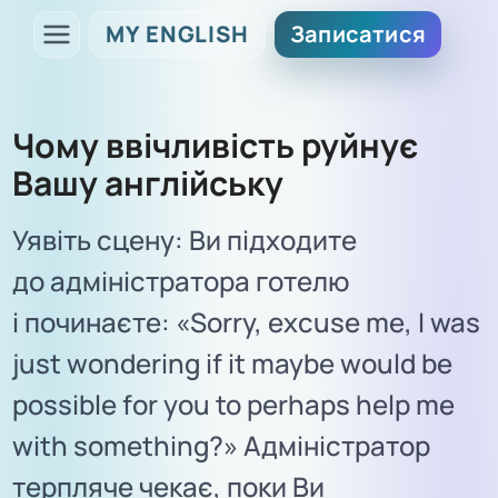
MY ENGLISH
Записатися
Чому ввічливість руйнує
Вашу англійську
Уявіть сцену: Ви підходите
до адміністратора готелю
і починаєте: «Sorry, excuse me, I was
just wondering if it maybe would be
possible for you to perhaps help me
with something?» Адміністратор
терпляче чекає, поки Ви