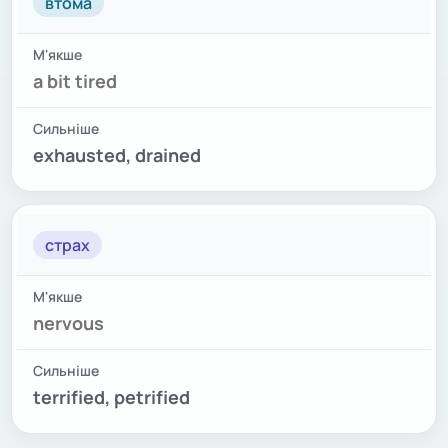
втома
a bit tired
exhausted, drained
страх
nervous
terrified, petrified