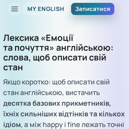
MY ENGLISH
Записатися
Лексика «Емоції
та почуття» англійською:
слова, щоб описати свій
стан
Якщо коротко: щоб описати свій
стан англійською, вистачить
десятка базових прикметників,
їхніх сильніших відтінків та кількох
ідіом
, а між happy і fine лежать точні