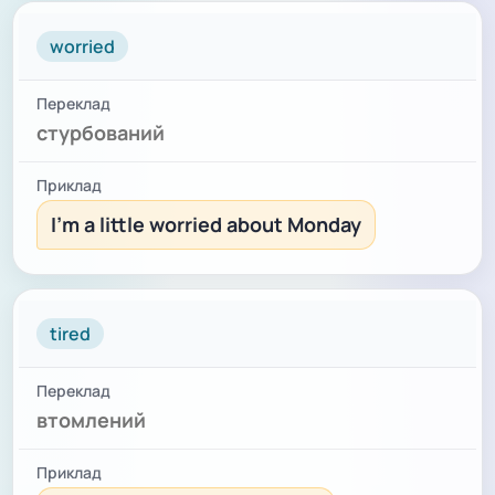
worried
стурбований
I'm a little worried about Monday
tired
втомлений