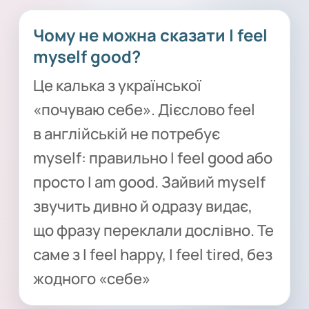
Чому не можна сказати I feel
myself good?
Це калька з української
«почуваю себе». Дієслово feel
в англійській не потребує
myself: правильно I feel good або
просто I am good. Зайвий myself
звучить дивно й одразу видає,
що фразу переклали дослівно. Те
саме з I feel happy, I feel tired, без
жодного «себе»