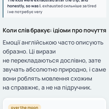
The kids were exhausted after the trip, and
honestly, so was I.
exhausted сильніше за tired
і не потребує very
Коли слів бракує: ідіоми про почуття
Емоції англійською часто описують
образно. Ці вирази
не перекладаються дослівно, зате
звучать абсолютно природно, і саме
вони роблять мовлення схожим
на справжнє, а не на підручник.
ІДІОМА
ЗНАЧЕННЯ
ПРИКЛАД
over the moon