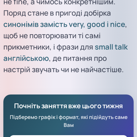
не fine, а чимось конкретнішим.
Поряд стане в пригоді добірка
синонімів замість very, good і nice
,
щоб не повторювати ті самі
прикметники, і фрази для
small talk
англійською
, де питання про
настрій звучать чи не найчастіше.
Почніть заняття вже цього тижня
Підберемо графік і формат, які підійдуть саме
Вам