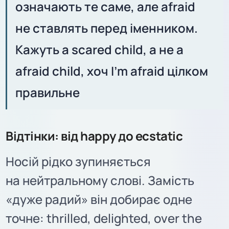
означають те саме, але afraid
не ставлять перед іменником.
Кажуть a scared child, а не a
afraid child, хоч I'm afraid цілком
правильне
Відтінки: від happy до ecstatic
Носій рідко зупиняється
на нейтральному слові. Замість
«дуже радий» він добирає одне
точне: thrilled, delighted, over the