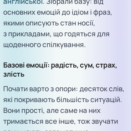
англійської
. Зібрали базу: від
основних емоцій до ідіом і фраз,
якими описують стан носії,
з прикладами, що годяться для
щоденного спілкування.
Базові емоції: радість, сум, страх,
злість
Почати варто з опори: десяток слів,
які покривають більшість ситуацій.
Вони прості, але саме на них
тримається все інше, тож звучати