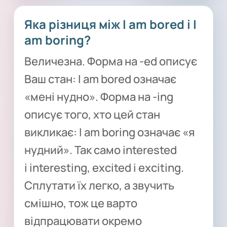
Яка різниця між I am bored і I
am boring?
Величезна. Форма на -ed описує
Ваш стан: I am bored означає
«мені нудно». Форма на -ing
описує того, хто цей стан
викликає: I am boring означає «я
нудний». Так само interested
і interesting, excited і exciting.
Сплутати їх легко, а звучить
смішно, тож це варто
відпрацювати окремо