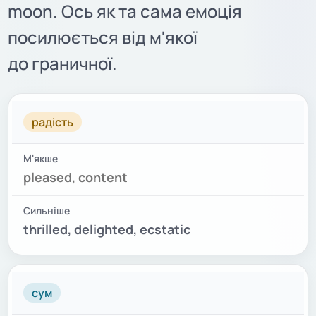
moon. Ось як та сама емоція
посилюється від м'якої
до граничної.
ЕМОЦІЯ
М'ЯКШЕ
СИЛЬНІШЕ
радість
pleased, content
thrilled, delighted, ecstatic
сум