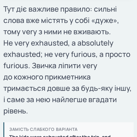
Тут діє важливе правило: сильні
слова вже містять у собі «дуже»,
тому very з ними не вживають.
Не very exhausted, а absolutely
exhausted; не very furious, а просто
furious. Звичка ліпити very
до кожного прикметника
тримається довше за будь-яку іншу,
і саме за нею найлегше вгадати
рівень.
ЗАМІСТЬ СЛАБКОГО ВАРІАНТА