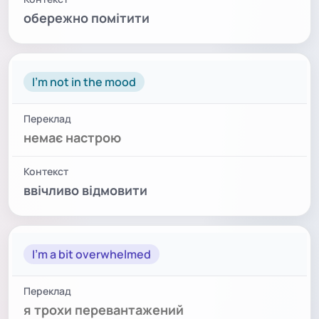
обережно помітити
I'm not in the mood
немає настрою
ввічливо відмовити
I'm a bit overwhelmed
я трохи перевантажений