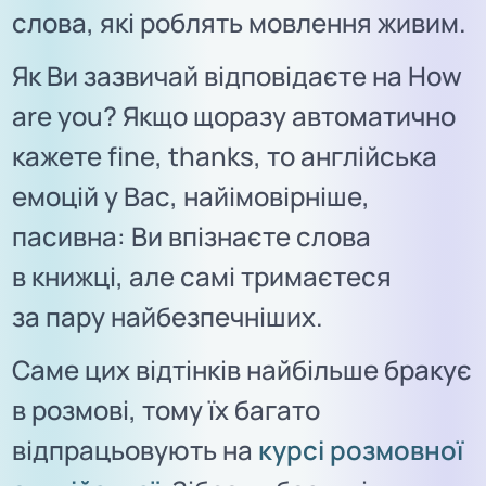
слова, які роблять мовлення живим.
Як Ви зазвичай відповідаєте на How
are you? Якщо щоразу автоматично
кажете fine, thanks, то англійська
емоцій у Вас, найімовірніше,
пасивна: Ви впізнаєте слова
в книжці, але самі тримаєтеся
за пару найбезпечніших.
Саме цих відтінків найбільше бракує
в розмові, тому їх багато
відпрацьовують на
курсі розмовної