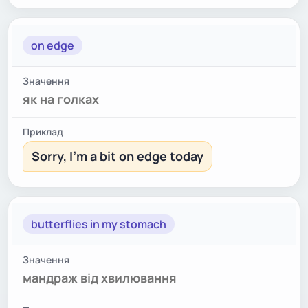
on edge
як на голках
Sorry, I'm a bit on edge today
butterflies in my stomach
мандраж від хвилювання