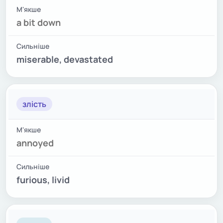
a bit down
miserable, devastated
злість
annoyed
furious, livid