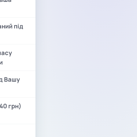
ний під
часу
и
ід Вашу
40 грн)