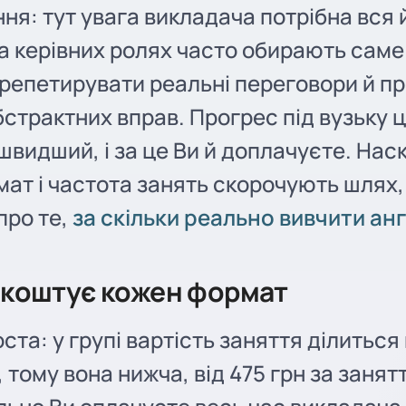
ня: тут увага викладача потрібна вся 
а керівних ролях часто обирають саме
репетирувати реальні переговори й пр
бстрактних вправ. Прогрес під вузьку ц
швидший, і за це Ви й доплачуєте. Нас
ат і частота занять скорочують шлях,
про те,
за скільки реально вивчити ан
 коштує кожен формат
ста: у групі вартість заняття ділиться 
 тому вона нижча, від 475 грн за занят