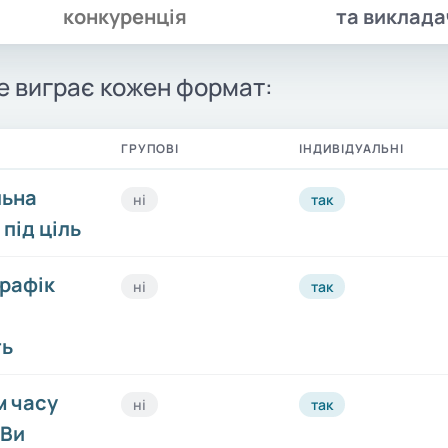
конкуренція
та виклада
е виграє кожен формат:
ГРУПОВІ
ІНДИВІДУАЛЬНІ
льна
ні
так
під ціль
графік
ні
так
ть
 часу
ні
так
 Ви