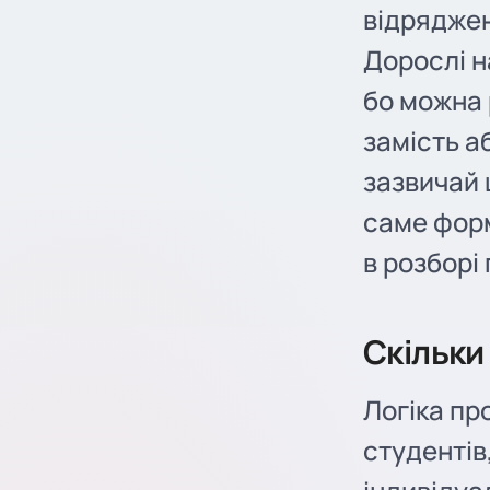
відряджен
Дорослі н
бо можна 
замість а
зазвичай 
саме форм
в розборі 
Скільки
Логіка про
студентів,