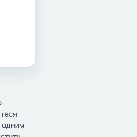
о
итеся
з одним
устити