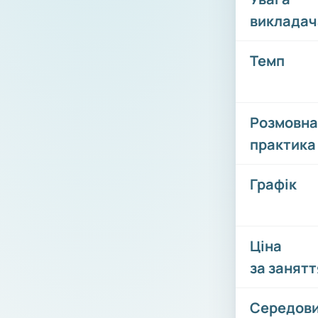
викладач
Темп
Розмовна
практика
Графік
Ціна
за занятт
Середов