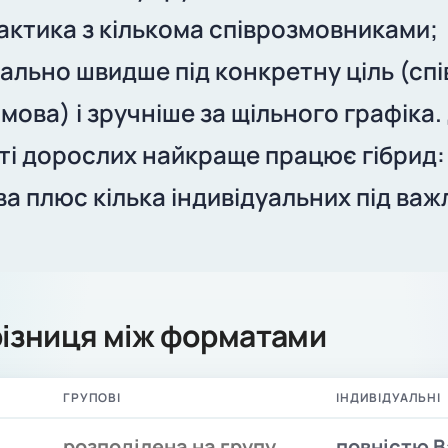
актика з кількома співрозмовниками;
уально швидше під конкретну ціль (спі
имова) і зручніше за щільного графіка.
ті дорослих найкраще працює гібрид:
ва плюс кілька індивідуальних під важ
різниця між форматами
ГРУПОВІ
ІНДИВІДУАЛЬНІ
розподілена на групу
повністю 