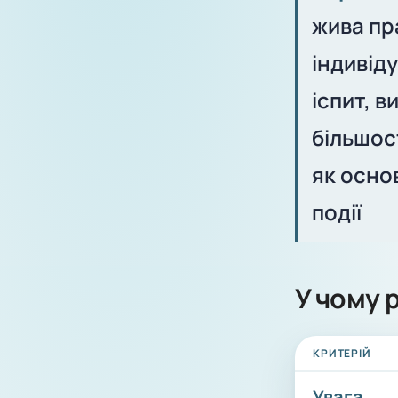
жива пр
індивід
іспит, в
більшос
як осно
події
У чому 
КРИТЕРІЙ
Увага