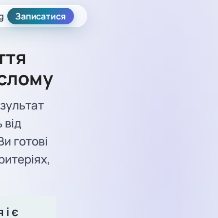
g
Записатися
ття
ослому
езультат
 від
Ви готові
ритеріях,
 і є