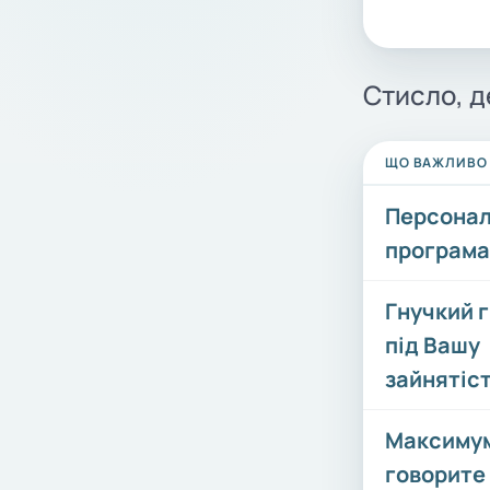
Стисло, д
ЩО ВАЖЛИВО
Персона
програма 
Гнучкий 
під Вашу
зайнятіс
Максимум
говорите