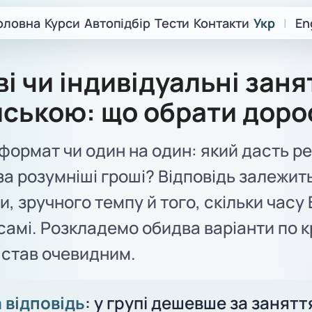
оловна
Курси
Автопідбір
Тести
Контакти
Укр
|
En
і чи індивідуальні заня
йською: що обрати дор
формат чи один на один: який дасть р
за розумніші гроші? Відповідь залежить
и, зручного темпу й того, скільки часу 
самі. Розкладемо обидва варіанти по к
 став очевидним.
 відповідь
: у групі дешевше за заняття