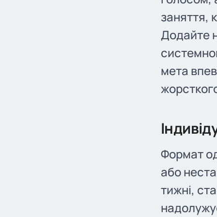
заняття, 
Додайте н
системног
мета впев
жорстког
Індивіду
Формат од
або неста
тижні, ст
надолужує