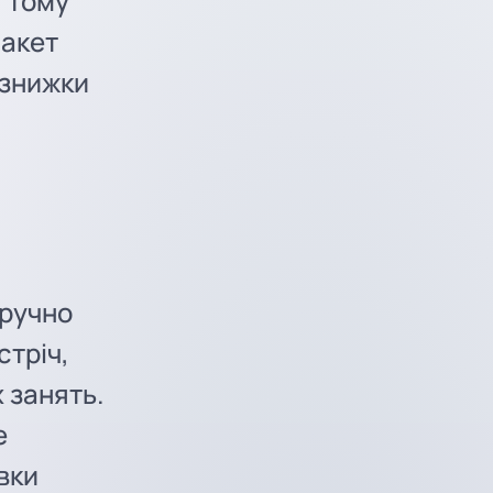
, тому
пакет
 знижки
зручно
стріч,
х занять.
е
вки