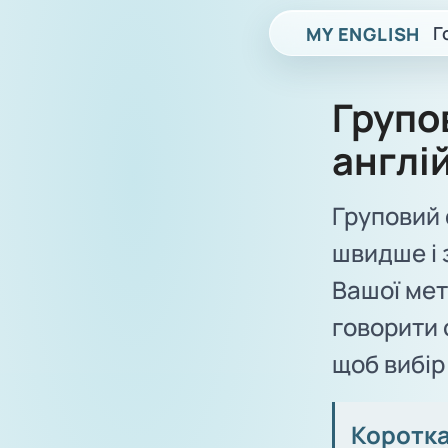
Г
MY ENGLISH
Групов
англі
Груповий 
швидше і 
Вашої мет
говорити 
щоб вибір
Коротка