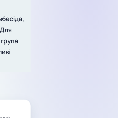
вбесіда,
 Для
 група
ливі
Ваша