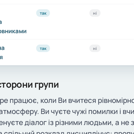
так
ні
а
овниками
на
так
ні
я
сторони групи
ре працює, коли Ви вчитеся рівномірн
 атмосферу. Ви чуєте чужі помилки і вч
ренуєте діалог із різними людьми, а не 
а спільний розклад дисциплінує: проп