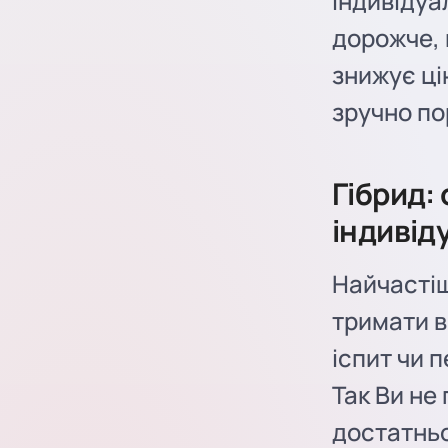
індивідуа
дорожче, 
знижує ці
зручно по
Гібрид:
індивід
Найчастіш
тримати в 
іспит чи 
Так Ви не
достатньо