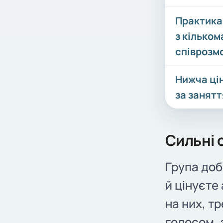
Практика
з кільком
співрозм
Нижча ці
за занятт
Сильні 
Група доб
й цінуєте
на них, т
голосом, 