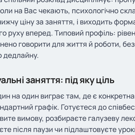
коли на Вас чекають, психологічно скл
ижчу ціну за заняття, і виходить форм
о руху вперед. Типовий профіль: рівень
нено говорити для життя й роботи, без
о дедлайну.
альні заняття: під яку ціль
ин на один виграє там, де є конкретн
ндартний графік. Готуєтеся до співбес
авите вимову, розбираєте галузеву лек
те після паузи чи підлаштовуєте урок