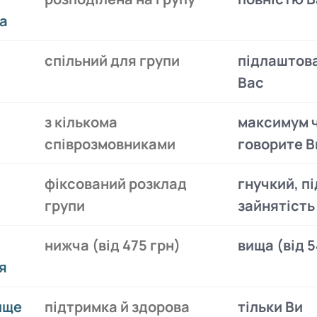
а
спільний для групи
підлаштова
Вас
з кількома
максимум 
співрозмовниками
говорите В
фіксований розклад
гнучкий, п
групи
зайнятість
нижча (від 475 грн)
вища (від 5
я
ище
підтримка й здорова
тільки Ви