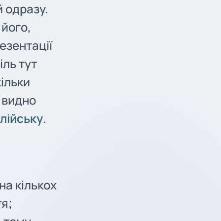
й одразу.
 його,
езентації
іль тут
кільки
 видно
глійську
.
на кількох
тя;