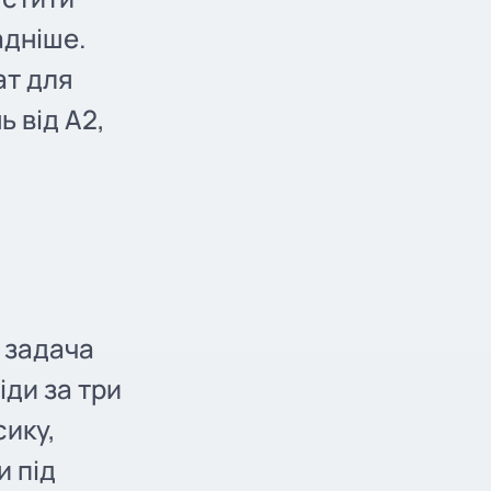
адніше.
ат для
 від A2,
а задача
іди за три
сику,
и під