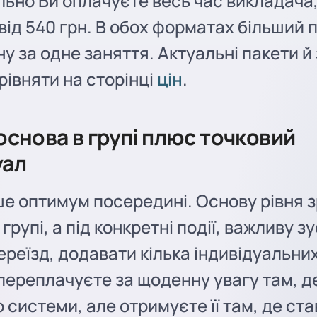
льно Ви оплачуєте весь час викладача
від 540 грн. В обох форматах більший 
ну за одне заняття. Актуальні пакети й
рівняти на сторінці
цін
.
 основа в групі плюс точковий
уал
е оптимум посередині. Основу рівня 
групі, а під конкретні події, важливу зу
переїзд, додавати кілька індивідуальни
 переплачуєте за щоденну увагу там, д
 системи, але отримуєте її там, де ста