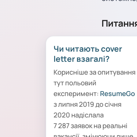
Питання
Чи читають cover
letter взагалі?
Корисніше за опитування
тут польовий
експеримент:
ResumeGo
з липня 2019 до січня
2020 надіслала
7 287 заявок на реальні
вакансії, змінюючи лише