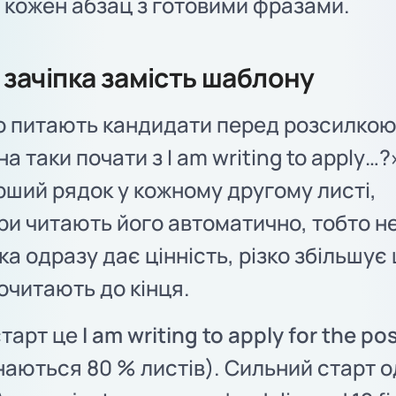
 кожен абзац з готовими фразами.
: зачіпка замість шаблону
о питають кандидати перед розсилко
на таки почати з I am writing to apply…
рший рядок у кожному другому листі,
ри читають його автоматично, тобто н
яка одразу дає цінність, різко збільшує
очитають до кінця.
старт це
I am writing to apply for the po
наються 80 % листів). Сильний старт 