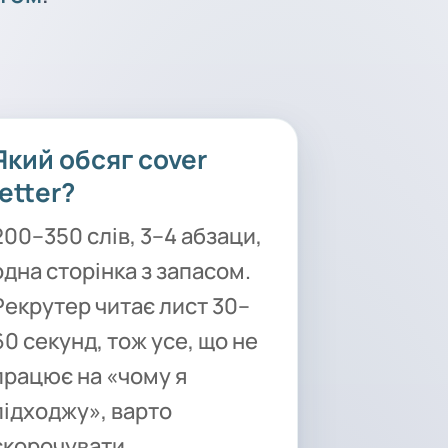
Який обсяг cover
letter?
200–350 слів, 3–4 абзаци,
одна сторінка з запасом.
Рекрутер читає лист 30–
60 секунд, тож усе, що не
працює на «чому я
підходжу», варто
скорочувати