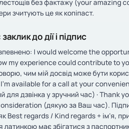
лестощів без фактажу (your amazing c
ери зчитують це як копіпаст.
 заклик до дії і підпис
 впевнено: I would welcome the opportun
ow my experience could contribute to y
оворю, чим мій досвід може бути кори
 I'm available for a call at your convenie
 для дзвінка у зручний час) · Thank yo
consideration (дякую за Ваш час). Підп
к Best regards / Kind regards + ім'я, п
 латинкою має збігатися з паспортни