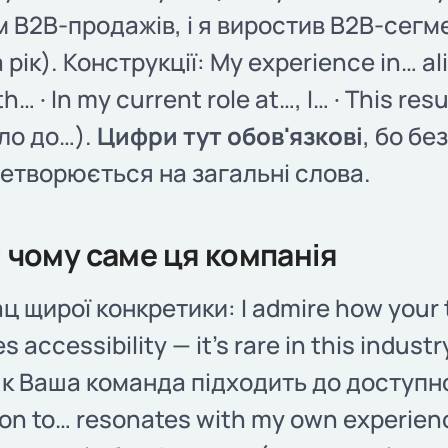
м B2B-продажів, і я виростив B2B-сегм
 рік). Конструкції: My experience in… al
h… · In my current role at…, I… · This res
ло до…).
Цифри тут обов'язкові
, бо бе
етворюється на загальні слова.
: чому саме ця компанія
ц щирої конкретики: I admire how your
 accessibility — it's rare in this industr
як Ваша команда підходить до доступно
ion to… resonates with my own experien