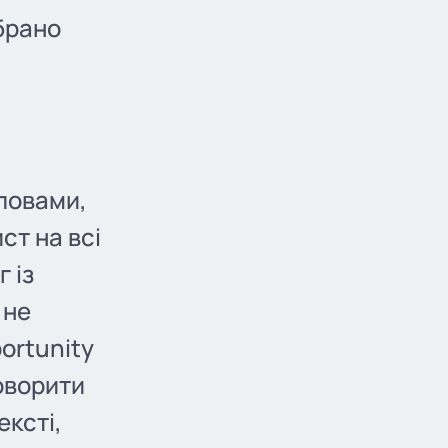
ібрано
ловами,
ст на всі
г із
 не
portunity
говорити
ексті,