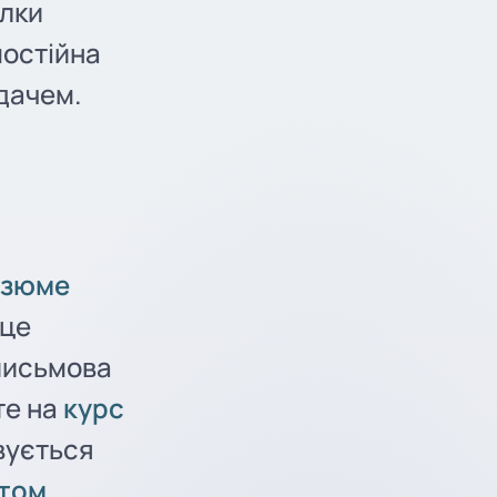
илки
мостійна
адачем.
езюме
 це
 письмова
те на
курс
вується
том
.