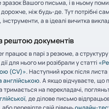
е зразок Вашого письма, і в ньому пом
дорожче, ніж будь-де. Тут потрібні са
, інструменти, а в ідеалі вичитка викл
 з рештою документів
ter працює в парі з резюме, а структуру
 дії для нього ми розібрали у статті
«Р
кою (CV)»
. Наступний крок після листа
а англійською
. А якщо відчуваєте, що
а тримається на перекладачі, поглянь
глійської
, де ділове письмо відпрацьо
 або перевірте свій рівень
онлайн-тес