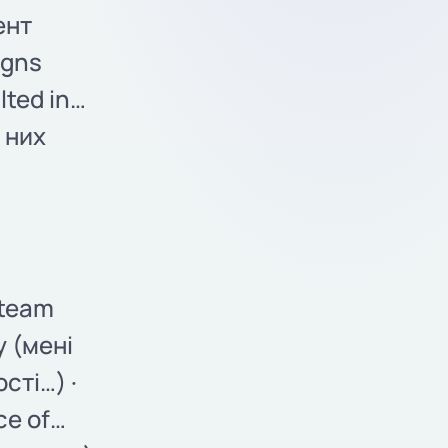
ент
igns
ulted in…
з них
 team
y (мені
сті…) ·
ce of…