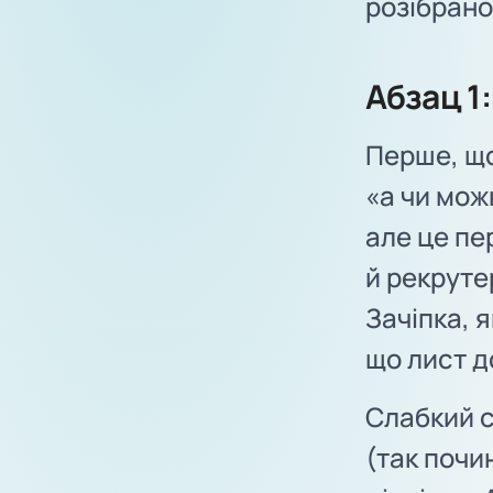
розібрано
Абзац 1
Перше, щ
«а чи мож
але це пе
й рекруте
Зачіпка, 
що лист д
Слабкий 
(так почи