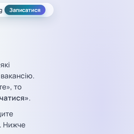
g
Записатися
які
 вакансію.
е», то
ічатися»
.
дите
ї. Нижче