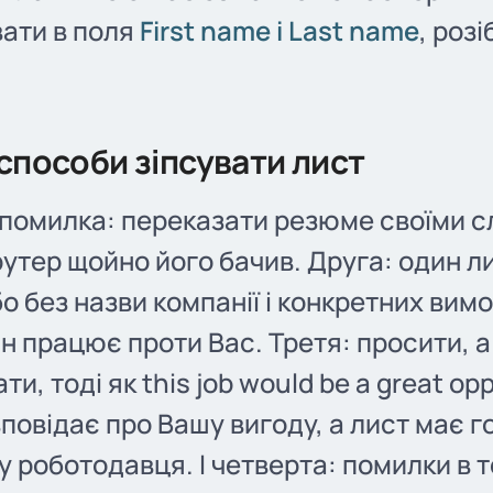
ати в поля
First name і Last name
, роз
способи зіпсувати лист
помилка: переказати резюме своїми с
утер щойно його бачив. Друга: один ли
бо без назви компанії і конкретних вимо
він працює проти Вас. Третя: просити, а
и, тоді як this job would be a great op
зповідає про Вашу вигоду, а лист має 
у роботодавця. І четверта: помилки в т