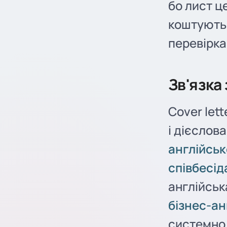
бо лист ц
коштують 
перевірка
Зв'язка
Cover let
і дієслова
англійсь
співбесід
англійськ
бізнес-ан
системно,