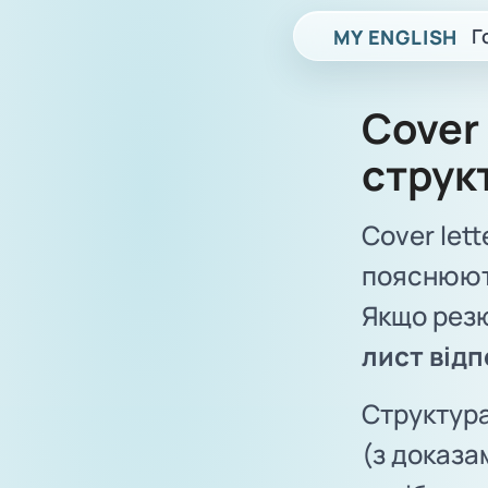
Г
MY ENGLISH
Cover 
струк
Cover lett
пояснюють
Якщо резю
лист відп
Структура
(з доказа