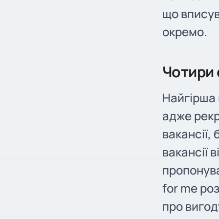
що вписув
окремо.
Чотири 
Найгірша 
адже рекр
вакансії, 
вакансії 
пропонуват
for me ро
про вигод