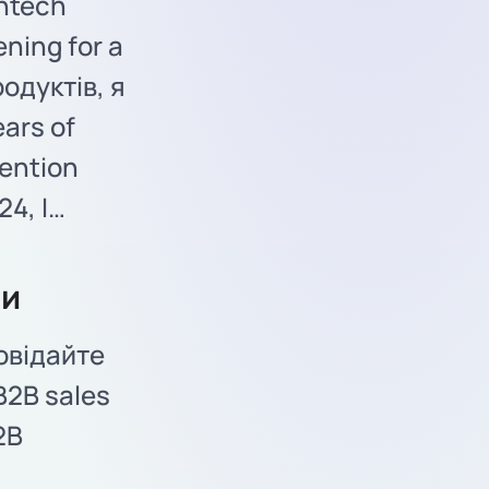
intech
ening for a
одуктів, я
ears of
tention
24, I…
ми
повідайте
B2B sales
2B