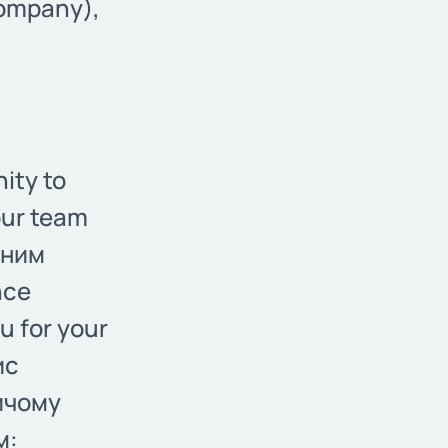
ompany),
ity to
our team
сним
nce
u for your
ис
ричому
м: