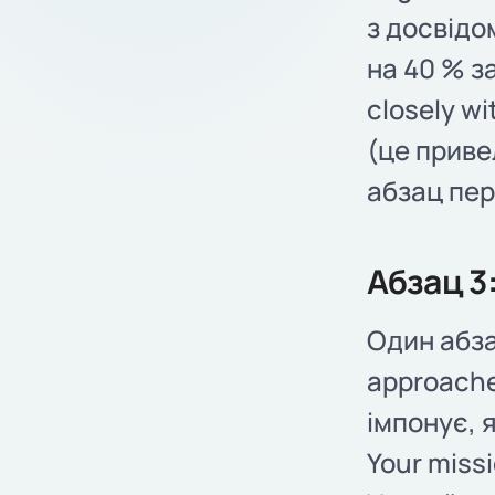
з досвідо
на 40 % за
closely wit
(це приве
абзац пер
Абзац 3
Один абза
approaches
імпонує, 
Your miss