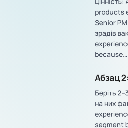
цінність: 
products e
Senior PM 
зрадів вак
experience
because… ·
Абзац 2
Беріть 2–3
на них фа
experienc
segment b