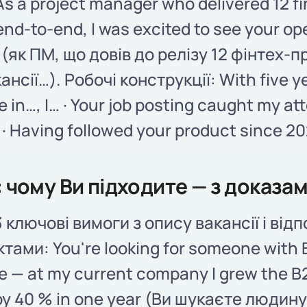
As a project manager who delivered 12 f
nd-to-end, I was excited to see your op
(як ПМ, що довів до релізу 12 фінтех-пр
ансії…). Робочі конструкції: With five y
 in…, I… · Your job posting caught my at
 Having followed your product since 20
: чому Ви підходите — з доказа
 ключові вимоги з опису вакансії і від
ктами: You're looking for someone with 
e — at my current company I grew the B
y 40 % in one year (Ви шукаєте людину