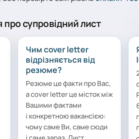
 про супровідний лист
Чим cover letter
відрізняється від
резюме?
Резюме це факти про Вас,
а cover letter це місток між
Вашими фактами
і конкретною вакансією:
чому саме Ви, саме сюди
і саме зараз. Лист