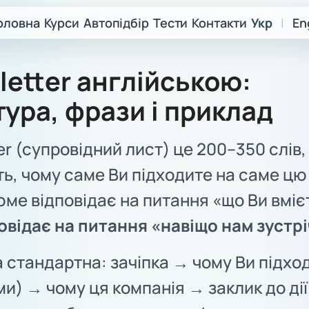
оловна
Курси
Автопідбір
Тести
Контакти
Укр
|
En
letter англійською:
тура, фрази і приклад
er (супровідний лист) це 200–350 слів, 
, чому саме Ви підходите на саме цю
ме відповідає на питання «що Ви вмієт
овідає на питання «навіщо нам зустр
 стандартна: зачіпка → чому Ви підхо
ми) → чому ця компанія → заклик до ді