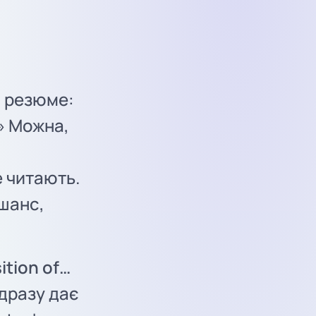
ю резюме:
?» Можна,
е читають.
 шанс,
sition of…
одразу дає