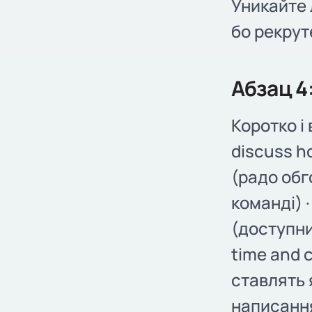
Уникайте 
бо рекрут
Абзац 4:
Коротко і
discuss h
(радо обг
команді) ·
(доступний
time and 
ставлять я
написання