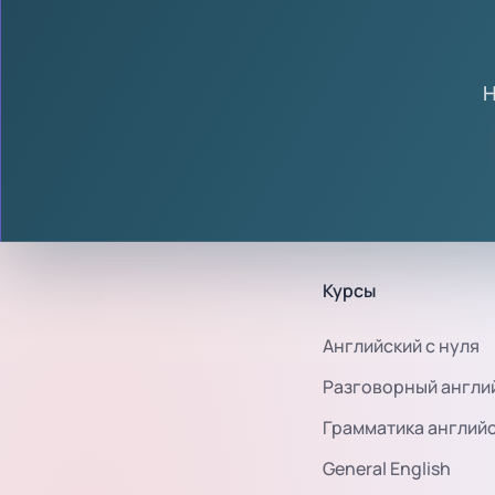
Н
Курсы
Английский с нуля
Разговорный англи
Грамматика англий
General English