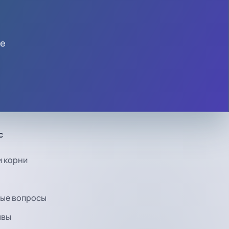
те
с
 корни
ые вопросы
ывы