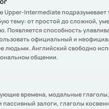
ог
е Upper-Intermediate подразумевает
ую тему: от простой до сложной, у
ю. Появляется способность улавлив
спользовать официальный и неофициа
лее людьми. Английский свободно ис
иональном общении.
ующие времена, модальные глаголы
и пассивный залоги, глаголы косвен