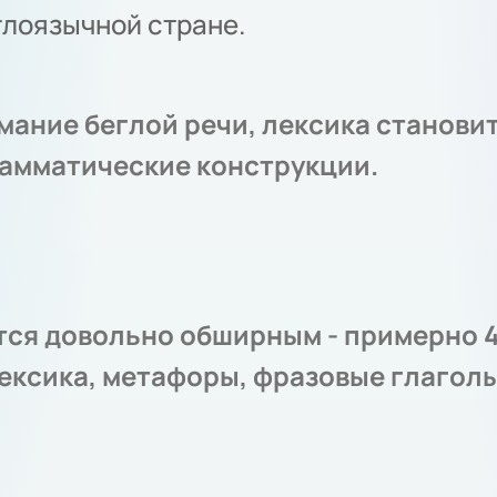
глоязычной стране.
ание беглой речи, лексика станови
амматические конструкции.
тся довольно обширным - примерно 
ексика, метафоры, фразовые глаголы