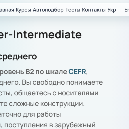
авная
Курсы
Автоподбор
Тесты
Контакты
Укр
|
E
r-Intermediate
среднего
уровень B2 по шкале
CEFR
,
днего. Вы свободно понимаете
сты, общаетесь с носителями
те сложные конструкции.
аточно для работы
, поступления в зарубежный