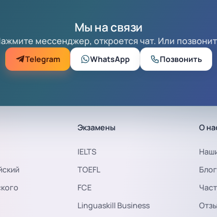
Мы на связи
ажмите мессенджер, откроется чат. Или позвони
Telegram
WhatsApp
Позвонить
Экзамены
О на
IELTS
Наши
йский
TOEFL
Блог
ского
FCE
Част
Linguaskill Business
Отз