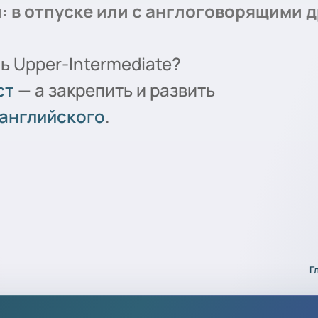
: в отпуске или с англоговорящими 
ь Upper-Intermediate?
ст
— а закрепить и развить
 английского
.
Г