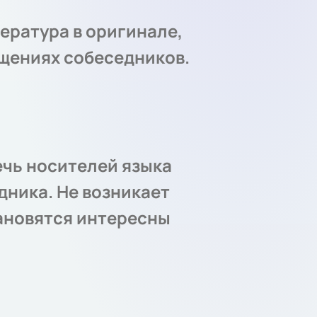
ература в оригинале,
бщениях собеседников.
ечь носителей языка
дника. Не возникает
ановятся интересны