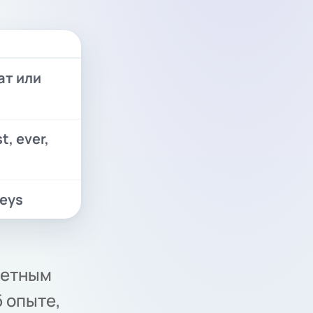
ат или
t, ever,
keys
ретным
б опыте,