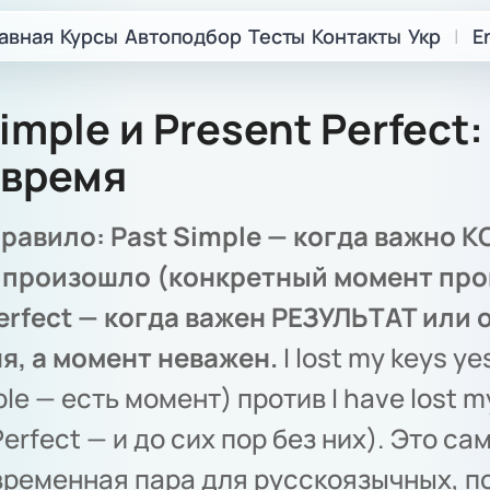
авная
Курсы
Автоподбор
Тесты
Контакты
Укр
|
E
imple и Present Perfect:
 время
равило: Past Simple — когда важно 
 произошло (конкретный момент про
erfect — когда важен РЕЗУЛЬТАТ или 
я, а момент неважен.
I lost my keys ye
ple — есть момент) против I have lost m
Perfect — и до сих пор без них). Это са
временная пара для русскоязычных, п