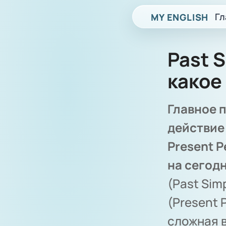
Гл
MY ENGLISH
Past S
какое
Главное п
действие
Present P
на сегодн
(Past Sim
(Present 
сложная 