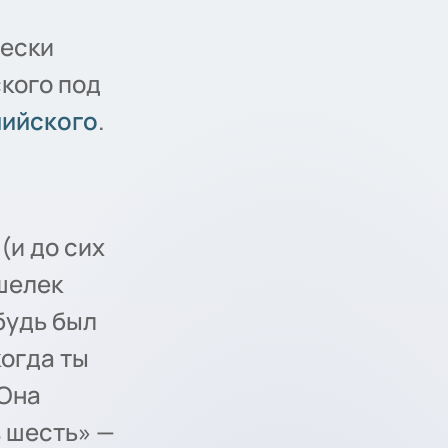
чески
кого под
лийского
.
(и до сих
ошелек
ибудь был
когда ты
«Она
в шесть» —