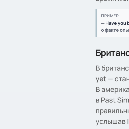
ПРИМЕР
— Have you
о факте опы
Британс
В британс
yet
— ста
В америка
в Past Si
правильны
услышав