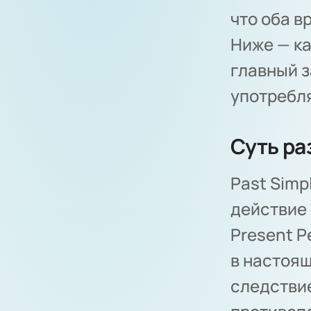
что оба 
Ниже — ка
главный з
употребля
Суть ра
Past Simp
действие 
Present P
в настоящ
следствие