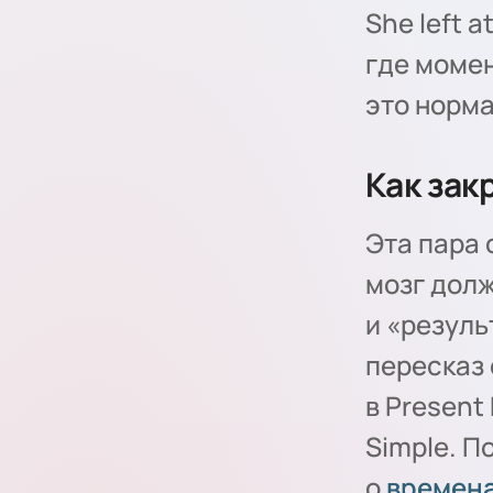
She left 
где момен
это норма
Как зак
Эта пара
мозг дол
и «резуль
пересказ 
в Present
Simple. П
о
времена