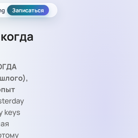
ng
Записаться
 когда
КОГДА
шлого),
опыт
sterday
y keys
мая
отому