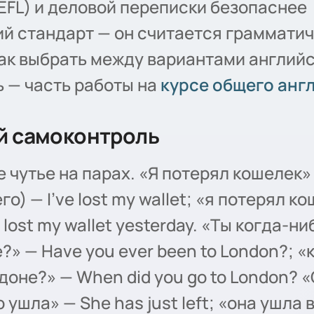
OEFL) и деловой переписки безопаснее
й стандарт — он считается граммати
ак выбрать между вариантами английс
 — часть работы на
курсе общего анг
й самоконтроль
 чутье на парах. «Я потерял кошелек» 
го) — I've lost my wallet; «я потерял к
 lost my wallet yesterday. «Ты когда-н
?» — Have you ever been to London?; «
доне?» — When did you go to London? 
о ушла» — She has just left; «она ушла 