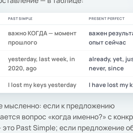
ставление — в таблице:
PAST SIMPLE
PRESENT PERFECT
важно КОГДА — момент
важен результ
прошлого
опыт сейчас
yesterday, last week, in
already, yet, jus
2020, ago
never, since
I lost my keys yesterday
I have lost my 
е мысленно: если к предложению
ается вопрос «когда именно?» с конк
 это Past Simple; если предложение о