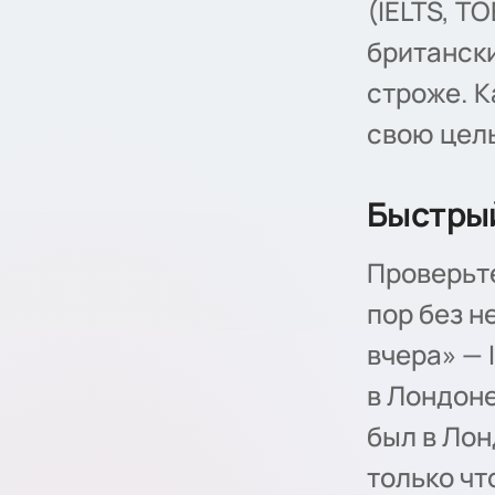
(IELTS, T
британски
строже. К
свою цель
Быстры
Проверьте
пор без не
вчера» — I
в Лондоне
был в Лон
только чт