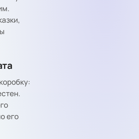
им.
казки,
цы
ата
коробку:
естен.
ого
о его