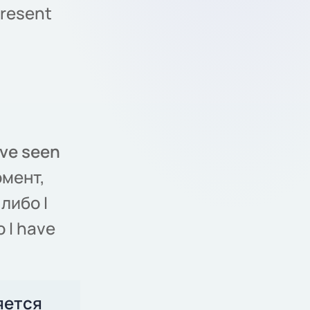
resent
ave seen
омент,
либо I
 I have
яется