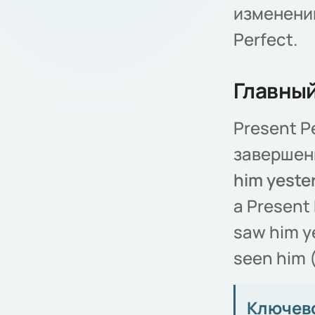
изменении
Perfect.
Главный
Present P
завершен
him yeste
а Present
saw him ye
seen him (
Ключев