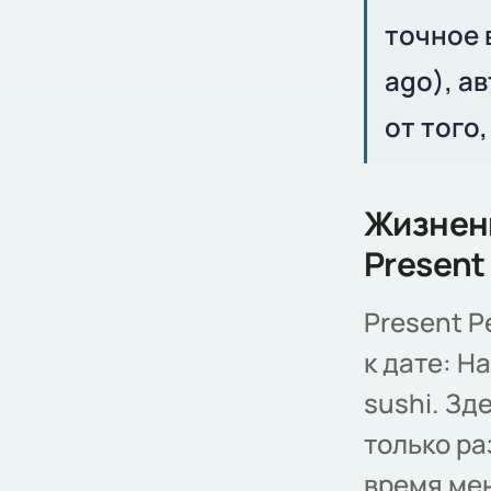
точное 
ago), а
от того
Жизненн
Present
Present P
к дате: Ha
sushi. Зд
только ра
время мен