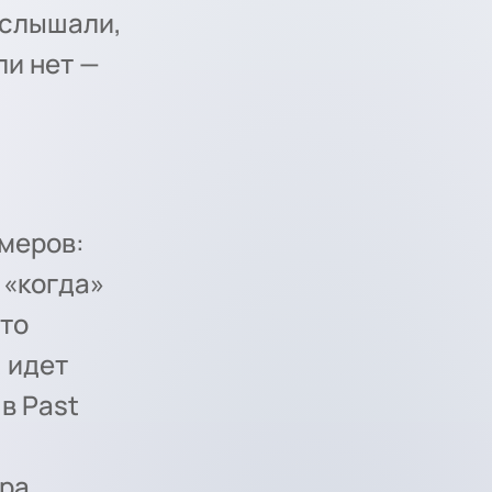
 услышали,
ли нет —
меров:
 «когда»
это
 идет
в Past
ара