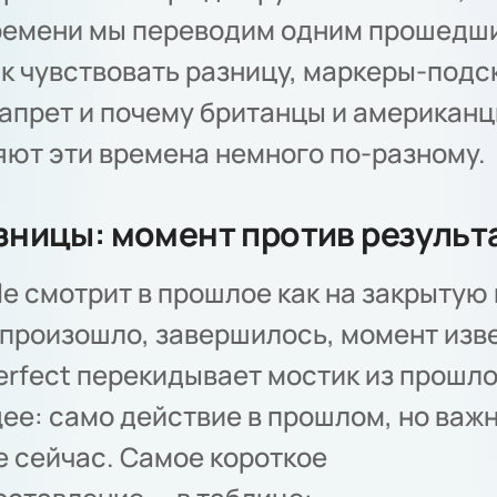
времени мы переводим одним прошедш
к чувствовать разницу, маркеры-подс
апрет и почему британцы и американ
ют эти времена немного по-разному.
зницы: момент против результ
le смотрит в прошлое как на закрытую 
произошло, завершилось, момент изв
erfect перекидывает мостик из прошл
ее: само действие в прошлом, но важн
 сейчас. Самое короткое