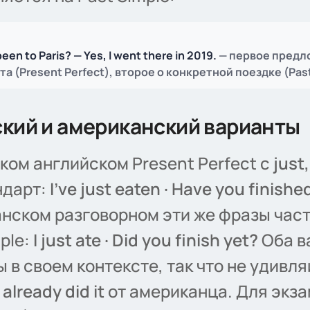
been
to Paris? — Yes, I
went
there in 2019.
— первое пред
та (Present Perfect), второе о конкретной поездке (Pas
кий и американский варианты
ком английском Present Perfect с
just,
ндарт:
I've just eaten · Have you finishe
нском разговорном эти же фразы част
mple:
I just ate · Did you finish yet?
Оба в
 в своем контексте, так что не удивля
I already did it
от американца. Для экз