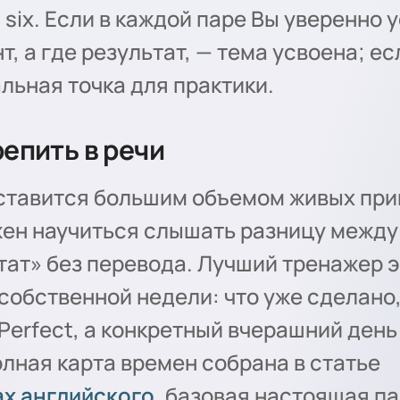
at six. Если в каждой паре Вы уверенно
т, а где результат, — тема усвоена; ес
льная точка для практики.
репить в речи
 ставится большим объемом живых при
жен научиться слышать разницу между
тат» без перевода. Лучший тренажер 
собственной недели: что уже сделано,
 Perfect, а конкретный вчерашний день 
олная карта времен собрана в статье
х английского
, базовая настоящая п