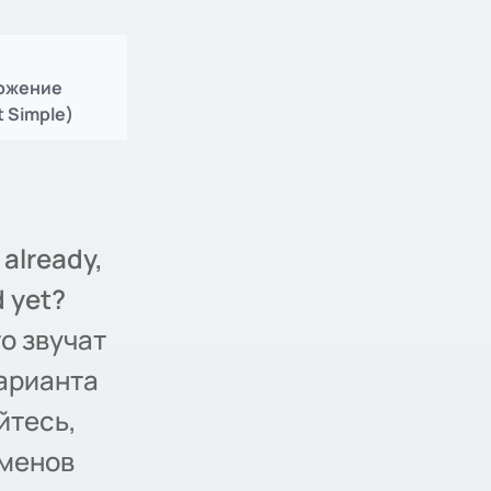
ложение
t Simple)
 already,
d yet?
о звучат
арианта
йтесь,
аменов