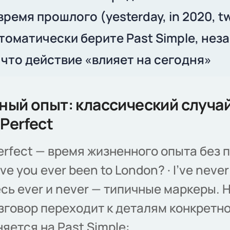
время прошлого (yesterday, in 2020, t
втоматически берите Past Simple, нез
, что действие «влияет на сегодня»
ый опыт: классический случа
 Perfect
erfect — время жизненного опыта без 
ve you ever been to London? · I've never
есь ever и never — типичные маркеры. Н
зговор переходит к деталям конкретно
яется на Past Simple: