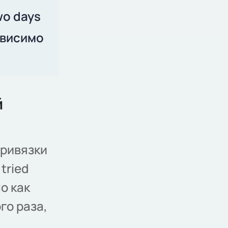
wo days
ависимо
й
привязки
 tried
о как
го раза,