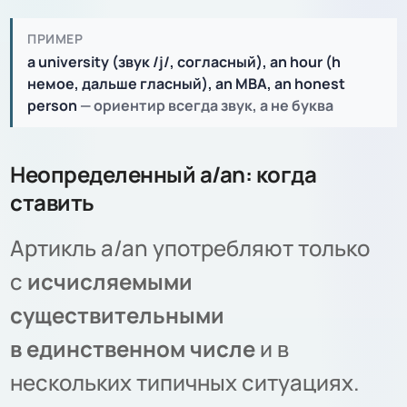
ПРИМЕР
a
u
niversity (звук /j/, согласный), an
h
our (h
немое, дальше гласный), an MBA, an honest
person
— ориентир всегда звук, а не буква
Неопределенный a/an: когда
ставить
Артикль a/an употребляют только
с
исчисляемыми
существительными
в единственном числе
и в
нескольких типичных ситуациях.