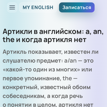
MY ENGLISH
Записаться
Артикли в английском: a, an,
the и когда артикля нет
Артикль показывает, известен ли
слушателю предмет:
a/an
— это
«какой-то один из многих» или
первое упоминание,
the
—
конкретный, известный обоим
собеседникам, а когда речь
о понятии в целом, артикля нет