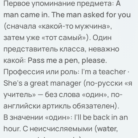
Первое упоминание предмета:
A
man came in. The man asked for you
(сначала «какой-то мужчина»,
затем уже «тот самый»). Один
представитель класса, неважно
какой:
Pass me a pen, please.
Профессия или роль: Iʼm a teacher ·
Sheʼs a great manager (по-русски «я
учитель» — без слова «один», по-
английски артикль обязателен).
В значении «один»: Iʼll be back in an
hour. С неисчисляемыми (
water,