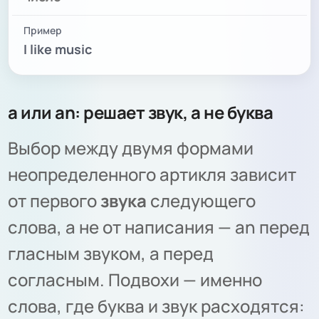
I like music
a или an: решает звук, а не буква
Выбор между двумя формами
неопределенного артикля зависит
от первого
звука
следующего
слова, а не от написания — an перед
гласным звуком, a перед
согласным. Подвохи — именно
слова, где буква и звук расходятся: