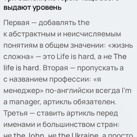
выдают уровень
Первая — добавлять the
к абстрактным и неисчисляемым
понятиям в общем значении: «жизнь
сложна» — это Life is hard, а не
The
life is hard
. Вторая — пропускать a
с названием профессии: «я
менеджер» по-английски всегда Iʼm
a manager, артикль обязателен.
Третья — ставить артикль перед
именами и большинством стран:
не
the John
, не
the Ukraine
, а просто